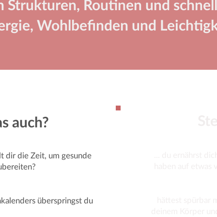
n Strukturen, Routinen und schnel
ergie, Wohlbefinden und Leichtigke
Ste
as auch?
... du ernährst di
lt dir die Zeit, um gesunde
haben auf etwas 
ubereiten?
...
hättest spürbar m
nkalenders überspringst du
deinem Körper und