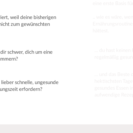
eine erste Basis f
.. wie es wäre, we
iert, weil deine bisherigen
Ernährungsroutine
 nicht zum gewünschten
hättest.
... du hast keine
 dir schwer, dich um eine
regelmäßig gesun
kümmern?
... und das Beste
hektischsten Tage
 lieber schnelle, ungesunde
gesundes Essen i
tungszeit erfordern?
aufwendige Rezept