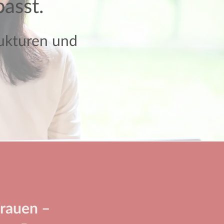
asst.
rukturen und
Frauen –