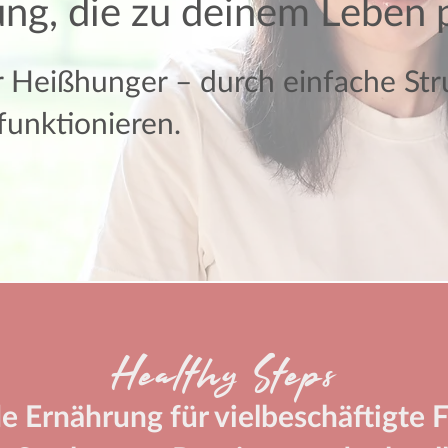
g, die zu deinem Leben p
 Heißhunger – durch einfache St
 funktionieren.
Healthy Steps
 Ernährung für vielbeschäftigte 