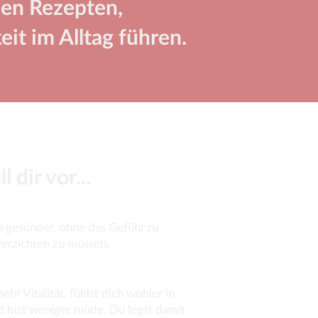
len Rezepten,
it im Alltag führen.
ll dir vor...
ch gesünder, ohne das Gefühl zu
verzichten zu müssen.
ehr Vitalität, fühlst dich wohler in
 bist weniger müde. Du legst damit