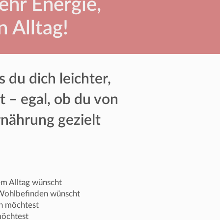
ehr Energie,
n Alltag!
 du dich leichter,
 – egal, ob du von
rnährung gezielt
em Alltag wünscht
 Wohlbefinden wünscht
n möchtest
möchtest