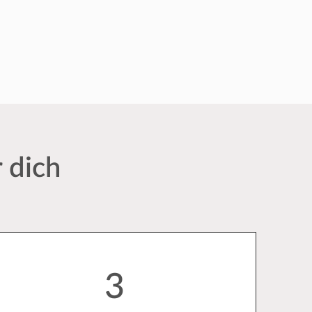
 dich
3