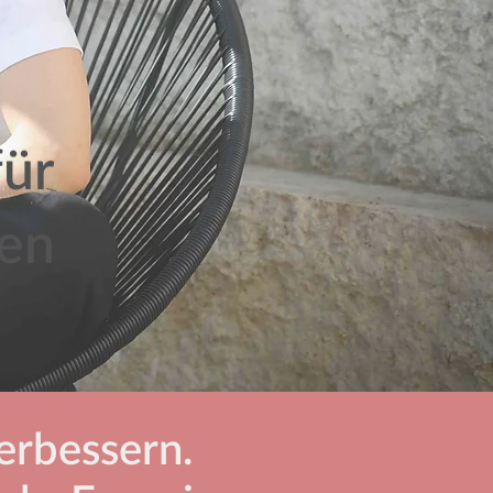
ür
uen
erbessern.